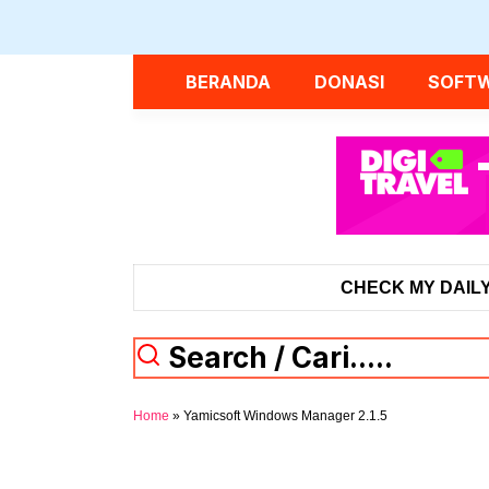
Langsung
ke
isi
BERANDA
DONASI
SOFT
CHECK MY DAILY
Search / Cari.....
Home
»
Yamicsoft Windows Manager 2.1.5