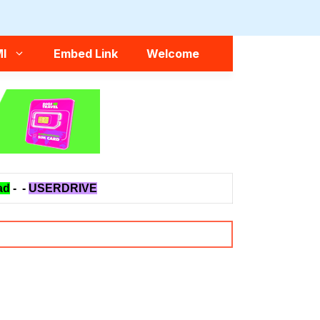
I
Embed Link
Welcome
ad
-
-
USERDRIVE