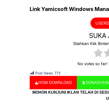
Link Yamicsoft Windows Manag
USERD
SUKA A
Silahkan Klik Binta
No votes so far! B
Post Views:
773
HOW DOWNLOAD
DONASI KAM
MOHON KUNJUNI IKLAN TELAH DI SE
U