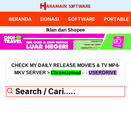
Langsung
ke
isi
BERANDA
DONASI
SOFTWARE
PORTABLE
Iklan dari Shopee
CHECK MY DAILY RELEASE MOVIES & TV MP4-
MKV SERVER >
ClicknUpload
-
-
USERDRIVE
Search / Cari.....