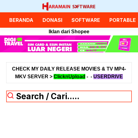
Langsung
ke
isi
BERANDA
DONASI
SOFTWARE
PORTABLE
Iklan dari Shopee
CHECK MY DAILY RELEASE MOVIES & TV MP4-
MKV SERVER >
ClicknUpload
-
-
USERDRIVE
Search / Cari.....